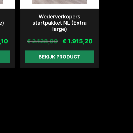
Wederverkopers
e)
startpakket NL (Extra
large)
,10
€
2.128,00
€
1.915,20
BEKIJK PRODUCT