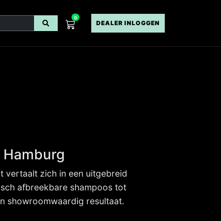
0
DEALER INLOGGEN
io Hamburg
 vertaalt zich in een uitgebreid
gisch afbreekbare shampoos tot
een showroomwaardig resultaat.