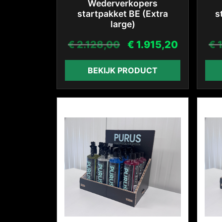
Wederverkopers
startpakket BE (Extra
s
large)
€
2.128,00
€
1.915,20
€
1
BEKIJK PRODUCT