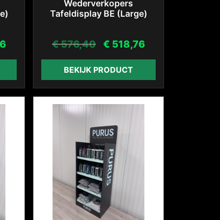
Wederverkopers
e)
Tafeldisplay BE (Large)
76
€
576,40
€
518,76
BEKIJK PRODUCT