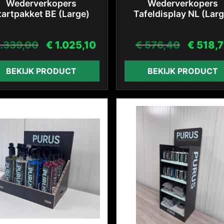
Wederverkopers
Wederverkopers
tartpakket BE (Large)
Tafeldisplay NL (Larg
.339,00
€
1.025,10
€
576,40
€
518,
BEKIJK PRODUCT
BEKIJK PRODUCT