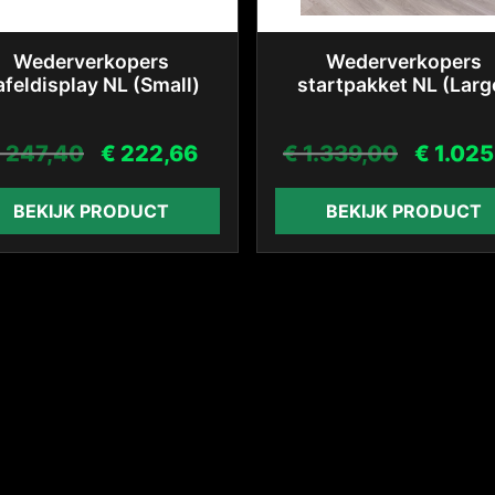
Wederverkopers
Wederverkopers
afeldisplay NL (Small)
startpakket NL (Larg
€
247,40
€
222,66
€
1.339,00
€
1.025
BEKIJK PRODUCT
BEKIJK PRODUCT